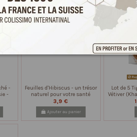
Rup
hé -
Feuilles d'Hibiscus - un trésor
Lot de 5 T
ie -
naturel pour votre santé
Vétiver (Kh
de Bien
3,9 €
Ajouter au panier