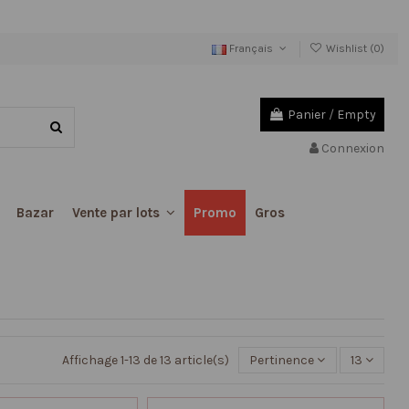
Français
Wishlist (
0
)
Panier
/
Empty
Connexion
Bazar
Promo
Gros
Vente par lots
Affichage 1-13 de 13 article(s)
Pertinence
13