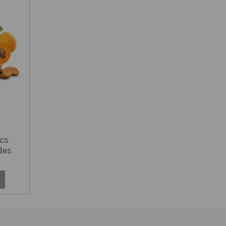
ecs
des
100%