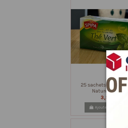
25 sachets Thé Men
Naturel Spipa
3,9 €
Ajouter au panier