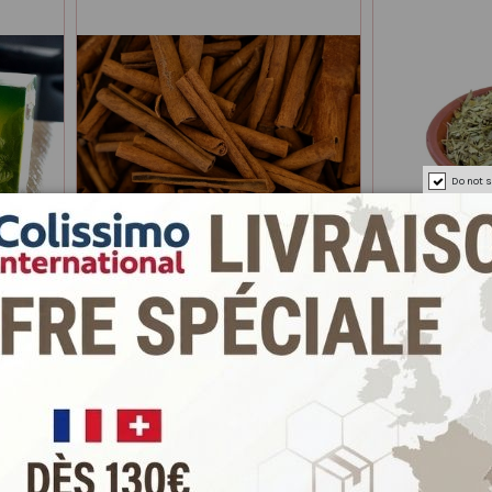
Do not s
the
Bâton de Cannelle de 100gr à
Feuilles 
1 kg
san
2,5 €
Ajouter au panier
Ajo