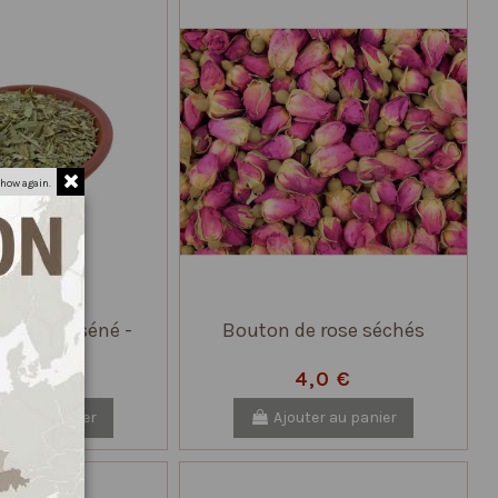
how again.
séchée de séné -
Bouton de rose séchés
a makki -
2,0 €
4,0 €
uter au panier
Ajouter au panier