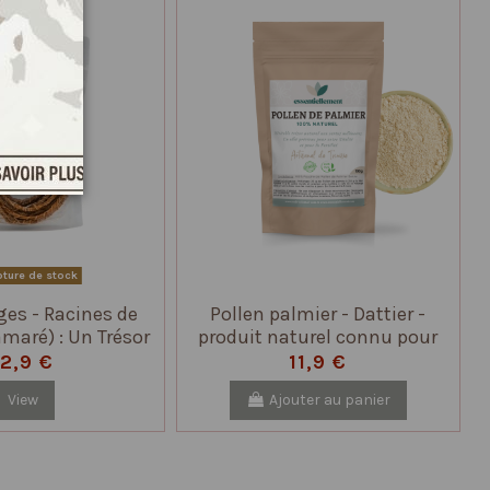
ture de stock
iges - Racines de
Pollen palmier - Dattier -
amaré) : Un Trésor
produit naturel connu pour
faits Naturels
ses nombreux bienfaits sur
12,9 €
11,9 €
la santé
View
Ajouter au panier