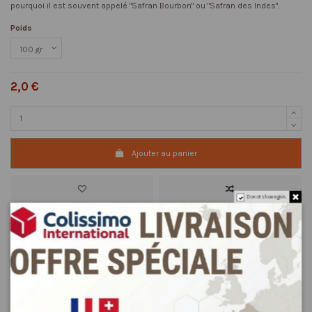
pourquoi il est souvent appelé "Safran Bourbon" ou "Safran des Indes".
Poids
2,0 €
Ajouter au panier
Do not show again.
Description
Détails du produit