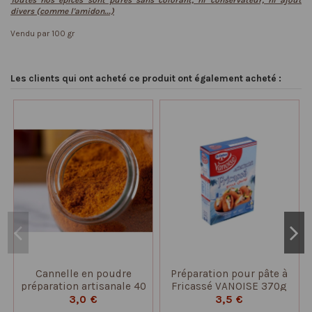
Toutes nos épices sont pures sans colorant, ni conservateur, ni ajout
divers (comme l'amidon...)
Vendu par 100 gr
Les clients qui ont acheté ce produit ont également acheté :
Cannelle en poudre
Préparation pour pâte à
préparation artisanale 40
Fricassé VANOISE 370g
gr
3,0 €
3,5 €