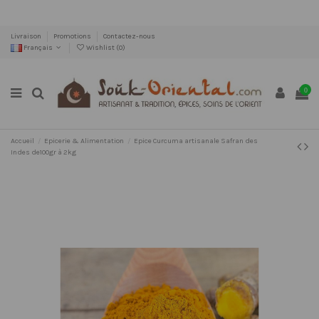
Livraison
Promotions
Contactez-nous
Français
Wishlist (
0
)
0
Accueil
Epicerie & Alimentation
Epice Curcuma artisanale Safran des
Indes de100gr à 2kg