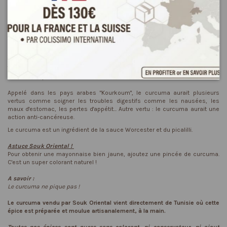
Reviews
(3)
Le curcuma ou curcumin est muscadé et poivré. Il est musqué et doux. Sa
principale caractéristique est son colorant jaune appelé curcumine. C'est
pourquoi il est souvent appelé "Safran Bourbon" ou "Safran des Indes".
Très utilisée dans les sauces ( sauces azaar), ou dans les râgouts, le
curcum remplace la tomate.
Appelé dans les pays arabes "Kourkoum", le curcuma aurait plusieurs
vertus comme soigner les troubles digestifs comme les nausées, les
maux d'estomac, les pertes d'appétit... Autre vertu : le curcuma aurait une
action anti-cancéreuse.
Le curcuma est un ingrédient de la sauce Worcester et du picalilli.
Astuce Souk Oriental !
Pour obtenir une mayonnaise bien jaune, ajoutez une pincée de curcuma.
C'est un super colorant naturel !
A savoir :
Le curcuma ne pique pas !
Le curcuma vendu par Souk Oriental vient directement de Tunisie où cette
épice est préparée et moulue artisanalement, à la main.