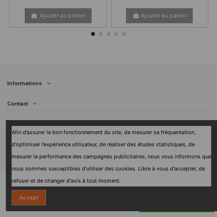
Ajouter au panier
Ajouter au panier
Informations
Contact
Follow us
Afin d’assurer le bon fonctionnement du site, de mesurer sa fréquentation,
d'optimiser l’expérience utilisateur, de réaliser des études statistiques, de
Newsletter
mesurer la performance des campagnes publicitaires, nous vous informons que
nous sommes susceptibles d’utiliser des cookies. Libre à vous d'accepter, de
refuser et de changer d'avis à tout moment.
Accept
Contact us via WhatsApp