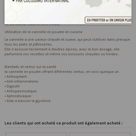
Vous pouvez les écraser avec un mortier, vous obtiendrez une saveur très
intense.
Vous pouvez ensuite la moudre dans un moulin a café, vous serez surprit
de sa saveur fraichement moulu.
Utilisation de la cannelle en poudre en cuisine
La cannelle a une saveur chaude et suave, qui peut s'utiliser dans presque
tous les plats et pâtisseries.
Elle s’associe facilement à d'autres épices, avec le bon dosage, elle
parfumera vos recettes et même vos boissons chaudes ou froides.
Bienfaits et vertus sur la santé.
la cannelle en poudre offrant différentes vertus, en voici quelque un.
• Antioxydant: .
• Anti-inflammatoire:
• Digestif:
• Antispasmodique:
• Aphrodisiaque:
• Aide a baisser la glycémie.
Les clients qui ont acheté ce produit ont également acheté :