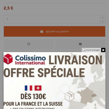
2,5 €
Ajouter au panier
Do not show again.
Description
Détails du produit
Reviews
(0)
Les bâtons de Cannelles sont très pratiques à utiliser en cuisson ou en
infusion : vous ajouterez un à plusieurs bâtons en début de cuisson.