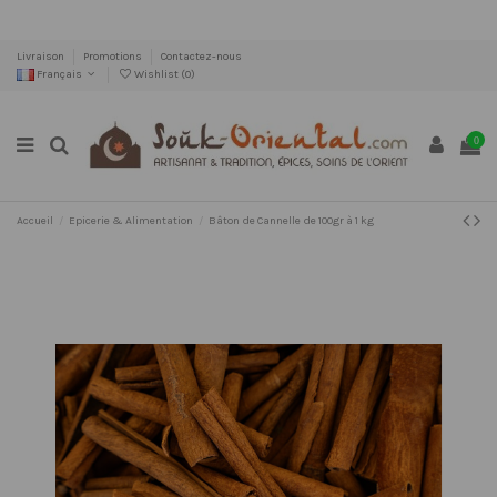
Livraison
Promotions
Contactez-nous
Français
Wishlist (
0
)
0
Accueil
Epicerie & Alimentation
Bâton de Cannelle de 100gr à 1 kg