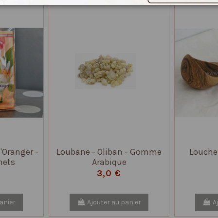
'Oranger -
Loubane - Oliban - Gomme
Louche 
hets
Arabique
3,0 €
anier
Ajouter au panier
A