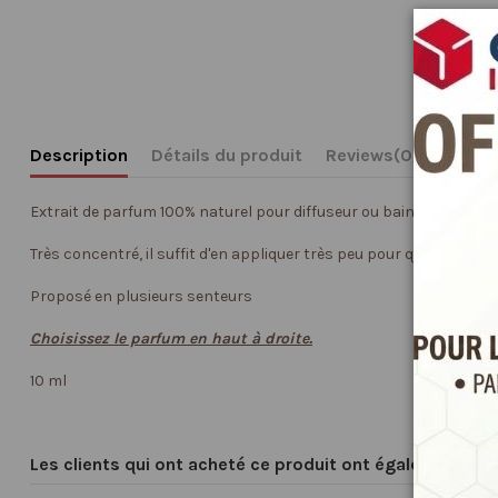
Description
Détails du produit
Reviews
(0)
Extrait de parfum 100% naturel pour diffuseur ou bain vous apport
Très concentré, il suffit d'en appliquer très peu pour que ca sente.
Proposé en plusieurs senteurs
Choisissez le parfum en haut à droite.
10 ml
Les clients qui ont acheté ce produit ont également ach