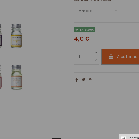
En stock
4,0 €
Ajouter au
Do not s