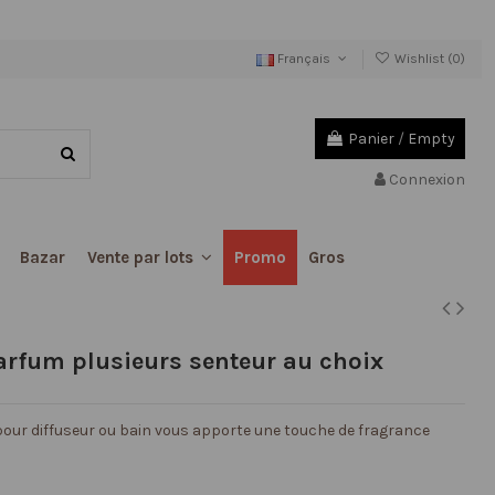
Français
Wishlist (
0
)
Panier
/
Empty
Connexion
Bazar
Promo
Gros
Vente par lots
parfum plusieurs senteur au choix
pour diffuseur ou bain vous apporte une touche de fragrance