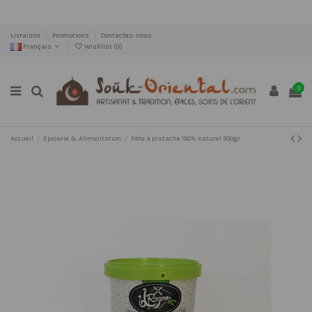
Livraison
Promotions
Contactez-nous
Français
Wishlist (
0
)
0
Accueil
Epicerie & Alimentation
Pâte à pistache 100% naturel 500gr