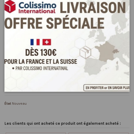
Ajouter au panier
salade
Détails du produit
Reviews
(0)
État
Nouveau
Les clients qui ont acheté ce produit ont également acheté :