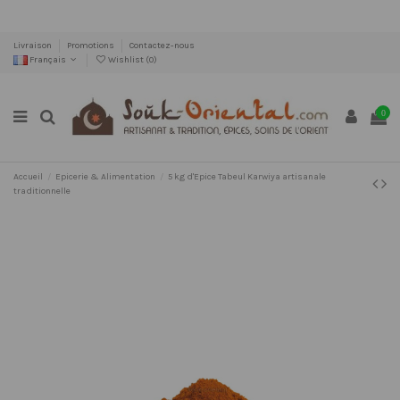
Livraison
Promotions
Contactez-nous
Français
Wishlist (
0
)
0
Accueil
Epicerie & Alimentation
5 kg d'Epice Tabeul Karwiya artisanale
traditionnelle