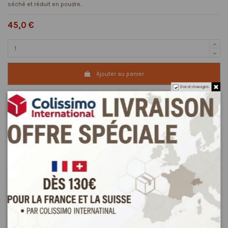
séché et réduit en poudre.
45,0 €
Ajouter au panier
Do not show again.
Description
Détails du produit
Reviews
(1)
Le tabeul parfumé est le fruit du mélange de coriandre, de carvi,