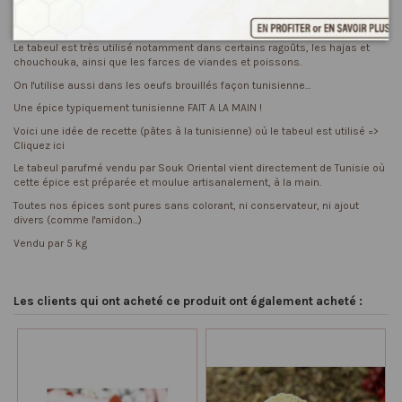
de piments rouges doux, d'écorces de cannelle et d' ail. Le tout est ensuite
séché et réduit en poudre.
Le tabeul est très utilisé notamment dans certains ragoûts, les hajas et
chouchouka, ainsi que les farces de viandes et poissons.
On l'utilise aussi dans les oeufs brouillés façon tunisienne...
Une épice typiquement tunisienne FAIT A LA MAIN !
Voici une idée de recette (pâtes à la tunisienne) où le tabeul est utilisé =>
Cliquez ici
Le tabeul parufmé vendu par Souk Oriental vient directement de Tunisie où
cette épice est préparée et moulue artisanalement, à la main.
Toutes nos épices sont pures sans colorant, ni conservateur, ni ajout
divers (comme l'amidon...)
Vendu par 5 kg
Les clients qui ont acheté ce produit ont également acheté :