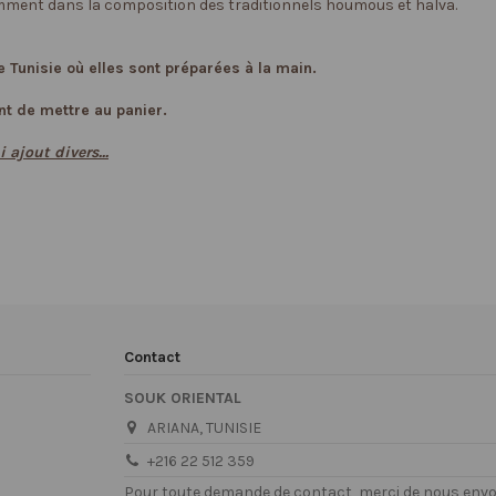
amment dans la composition des traditionnels houmous et halva.
 Tunisie où elles sont préparées à la main.
nt de mettre au panier.
 ajout divers...
Contact
SOUK ORIENTAL
ARIANA, TUNISIE
+216 22 512 359
Pour toute demande de contact, merci de nous envoy