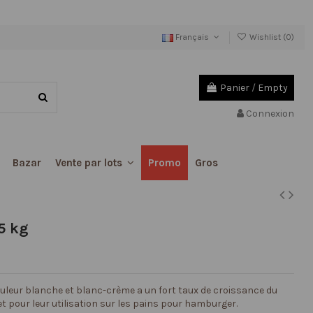
Français
Wishlist (
0
)
Panier
/
Empty
Connexion
Bazar
Promo
Gros
Vente par lots
5 kg
ouleur blanche et blanc-crème a un fort taux de croissance du
 et pour leur utilisation sur les pains pour hamburger.