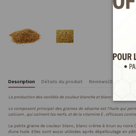
Description
Détails du produit
Reviews
(0)
La production des variétés de couleur blanche et blanc-crème a un fo
Le composant principal des graines de sésame est l’huile qui per
calcium , qui calment les nerfs, et de la vitamine E , efficaces contre
La petite graine de couleur blanc, blanc crème à brun ou noire 
d'une huile. Elles sont aussi utilisées après dépelliculage en 