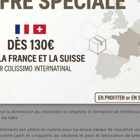
rt taux de croissance du fait de leur emploi en pâtisserie et pour leur u
met la diminution du cholestérol et empêche la formation de l’artério
 les rides
(Vietnam) est utilisé en cuisine pour sa douce saveur de noisettes un
pâtisserie (pain et croquants au sésame) et pour la fabrication de 