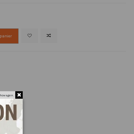
 panier
how again.