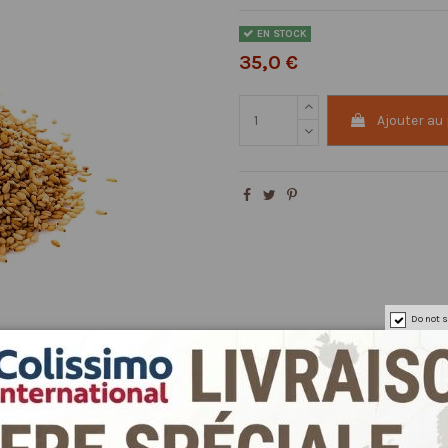
EN STOCK
35,0 €
Ajouter au
Do not s