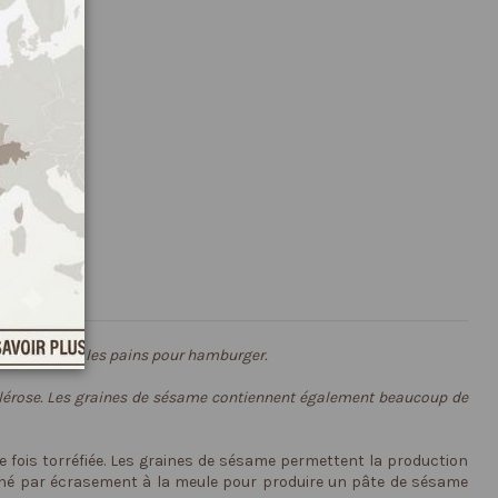
tilisation sur les pains pour hamburger.
sclérose. Les graines de sésame contiennent également beaucoup de
e fois torréfiée. Les graines de sésame permettent la production
tahiné par écrasement à la meule pour produire un pâte de sésame