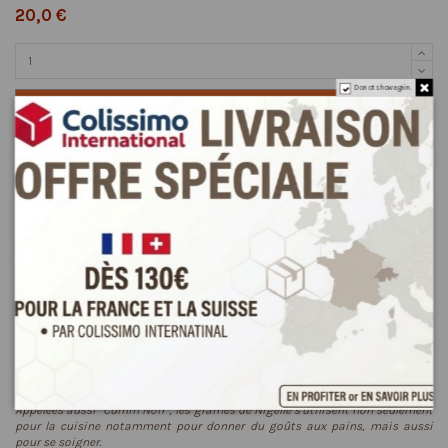
20,0 €
Do not show again.
Ajouter au panier
Description
Détails du produit
Reviews
(0)
Appelées aussi "Cumin Noir", les graines de Nigelle s'utilisent non seulement
pour la cuisine notamment pour donner du goûts aux pains, mais aussi
pour se soigner.