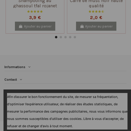
Shampooing au
Carré de musc noir haute
ghassoul tfal rojanet
qualité
200ml
3,9 €
2,0 €
Ajouter au panier
Ajouter au panier
Informations
Contact
Follow us
Afin d’assurer le bon fonctionnement du site, de mesurer sa fréquentation,
d'optimiser l’expérience utilisateur, de réaliser des études statistiques, de
Newsletter
mesurer la performance des campagnes publicitaires, nous vous informons que
nous sommes susceptibles d’utiliser des cookies. Libre à vous d'accepter, de
refuser et de changer d'avis à tout moment.