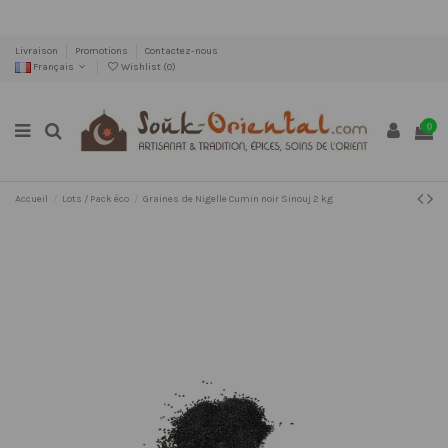
Livraison
Promotions
Contactez-nous
Français
Wishlist (
0
)
0
Accueil
Lots / Pack éco
Graines de Nigelle Cumin noir Sinouj 2 kg