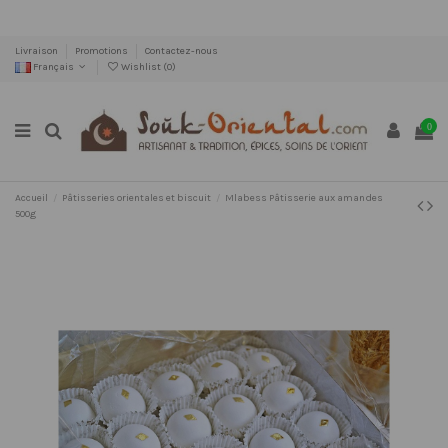
Livraison
Promotions
Contactez-nous
Français
Wishlist (
0
)
0
Accueil
Pâtisseries orientales et biscuit
Mlabess Pâtisserie aux amandes
500g