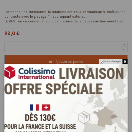
Patisserie fine Tunisienne, le mlabess est
doux et moelleux
à l'intérieur en
contraste avec le glaçage fin et craquant extérieur :
LE BEST en ce concerne la douceur suave de la pâtisserie fine orientale !
29,0 €
Ajouter au panier
Do not show again.
Description
Détails du produit